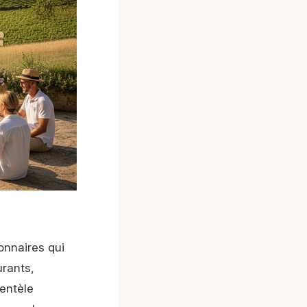
onnaires qui
urants,
ientèle