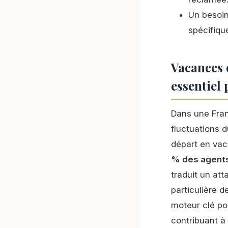
Un besoin
spécifiqu
Vacances 
essentiel 
Dans une Fra
fluctuations d
départ en vac
% des agents
traduit un att
particulière 
moteur clé pou
contribuant à