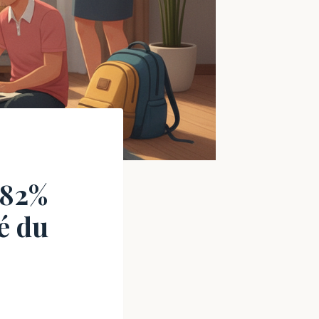
 82%
é du