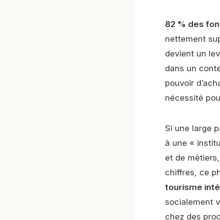
82 % des fonc
nettement sup
devient un lev
dans un conte
pouvoir d’acha
nécessité pour
Si une large 
à une « instit
et de métiers,
chiffres, ce 
tourisme inté
socialement v
chez des pro