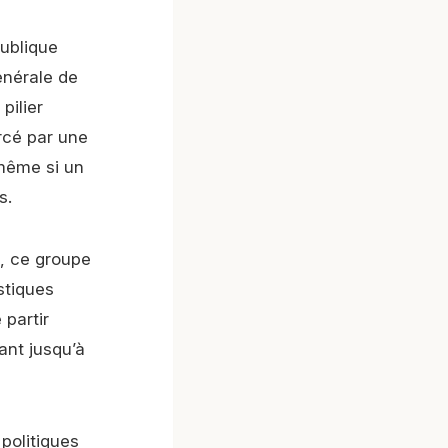
publique
énérale de
pilier
rcé par une
 même si un
s.
n, ce groupe
stiques
 partir
ant jusqu’à
politiques