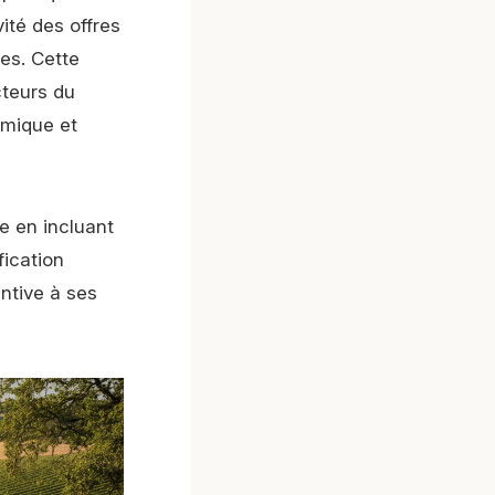
vité des offres
es. Cette
teurs du
omique et
e en incluant
fication
entive à ses