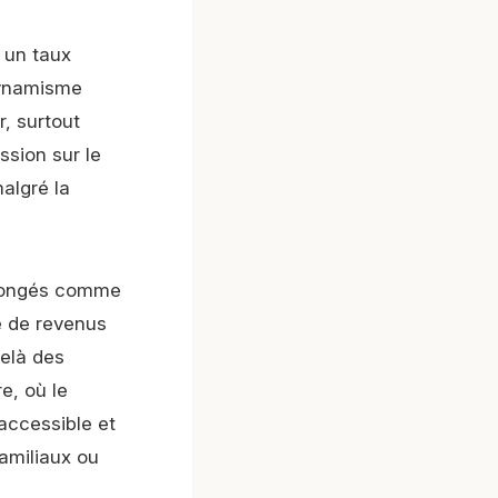
un taux
dynamisme
r, surtout
ssion sur le
malgré la
 congés comme
re de revenus
delà des
e, où le
accessible et
amiliaux ou