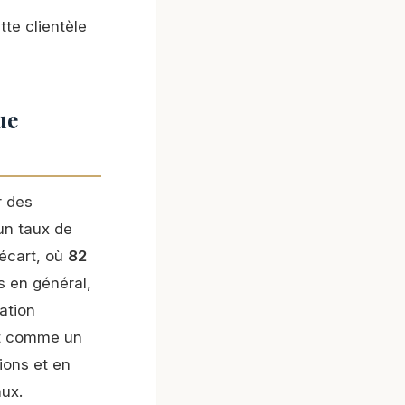
te clientèle
ue
r des
 un taux de
écart, où
82
 en général,
ation
it comme un
ions et en
aux.