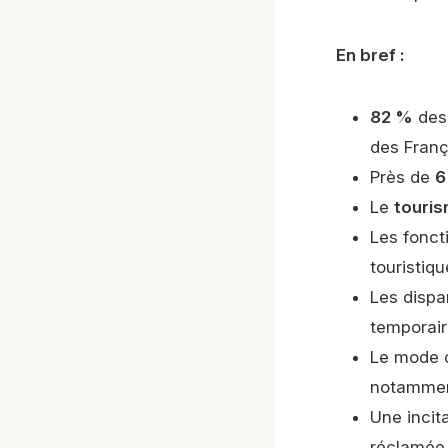
En bref :
82 %
des 
des Franç
Près de
6
Le
touris
Les fonct
touristiqu
Les dispa
temporai
Le mode d
notamment
Une incita
réclamée