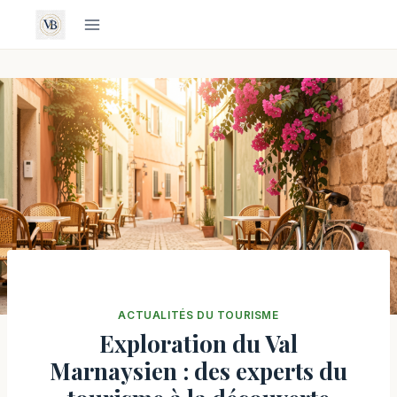
Aller
au
contenu
ACTUALITÉS DU TOURISME
Exploration du Val
Marnaysien : des experts du